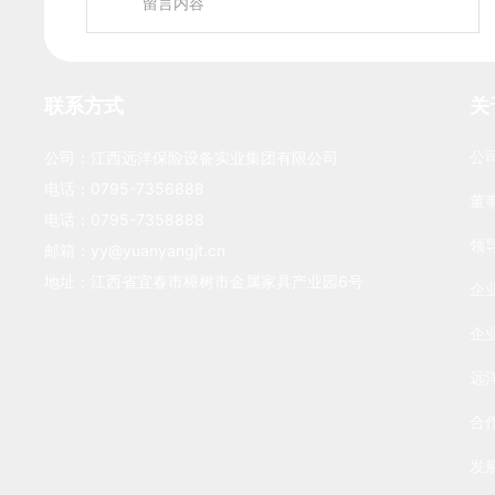
联系方式
关
公
公司：江西远洋保险设备实业集团有限公司
电话：
0795-7356888
董
电话：
0795-7358888
领
邮箱：
yy@yuanyangjt.cn
地址：江西省宜春市樟树市金属家具产业园6号
企
企
远
合
发