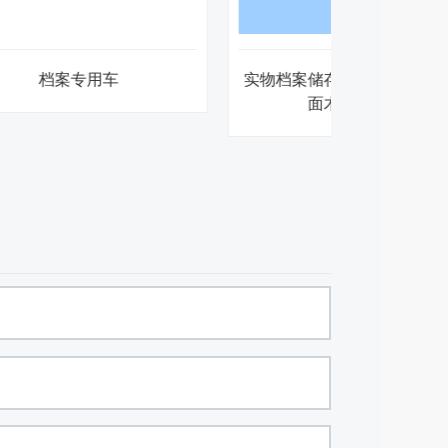
实物档案储存设备——底图（抽
实物档案储
面木纹转印）
隔板